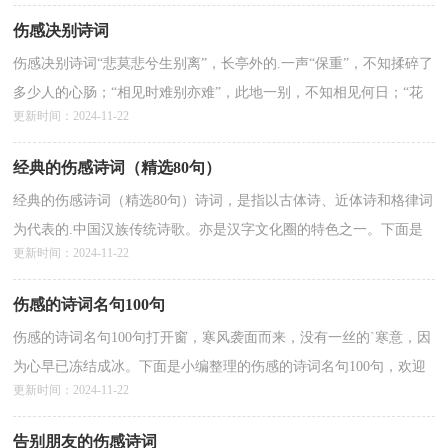
伤感决别诗词
伤感决别诗词“悲莫悲兮生别离”，长亭外的.一声“保重”，不知揉碎了
多少人的心肠；“相见时难别亦难”，此地一别，不知相见何日；“花
更新时间：2024-11-22
自飘零水自流。一种相思，两处闲愁”，自别离，惟有相...
详情>>
经典的伤感诗词（精选80句）
经典的伤感诗词（精选80句）诗词，是指以古体诗、近体诗和格律词
为代表的.中国汉族传统诗歌。亦是汉字文化圈的特色之一。下面是
更新时间：2024-11-22
小编为大家整理的“经典的伤感诗词（精选80句）”，仅供...
详情>>
伤感的诗词名句100句
伤感的诗词名句100句打开窗，寒风袭面而来，没有一丝的`寒意，因
为心早已冻结成冰。下面是小编整理的伤感的诗词名句100句，欢迎
更新时间：2024-11-22
来参考！1 柳永 凤栖梧衣带渐宽终不悔，为伊消得人憔悴。...
详情>>
告别朋友的伤感诗词