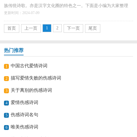
族传统诗歌。亦是汉字文化圈的特色之一。下面是小编为大家整理
更新时间：2024-07-09
的“秋雨写景诗词”，仅供参考，欢迎大家阅读。1、...
详情>>
1
2
首页
上一页
下一页
尾页
热门推荐
中国古代爱情诗词
1
描写爱情失败的伤感诗词
2
关于离别的伤感诗词
3
爱情伤感诗词
4
伤感诗词名句
5
唯美伤感诗词
6