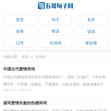
首页
句子
名言
语录
寄语
说说
口号
古诗词
座右铭
祝福语
>
当前位置：
首页
古诗词
中国古代爱情诗词
中国古代爱情诗词中国古代爱情诗词1一、苏轼《江城子》十年生死
两茫茫，不思量，自难忘。千里孤坟，无处话凄凉。纵使相逢应不
更新时间：2024-12-16
识，尘满面，鬓如霜。夜来幽梦忽还乡，小轩窗，正梳妆。相顾...
详情>>
描写爱情失败的伤感诗词