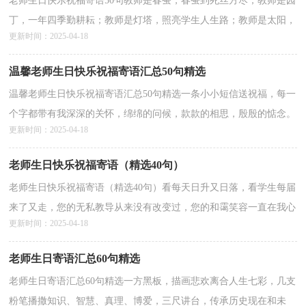
老师生日快乐祝福寄语50句教师是春蚕，春蚕到死丝方尽；教师是园
丁，一年四季勤耕耘；教师是灯塔，照亮学生人生路；教师是太阳，
更新时间：2025-04-18
温暖天下孩子心。祝生日日快乐，万事称心！下文是关于老师生日...
详情>>
温馨老师生日快乐祝福寄语汇总50句精选
温馨老师生日快乐祝福寄语汇总50句精选一条小小短信送祝福，每一
个字都带有我深深的关怀，绵绵的问候，款款的相思，殷殷的惦念。
更新时间：2025-04-18
愿月夜与快乐结伴，点缀你绚丽多彩的人生，祝你生日快乐...
详情>>
老师生日快乐祝福寄语（精选40句）
老师生日快乐祝福寄语（精选40句）看每天日升又日落，看学生每届
来了又走，您的无私教导从来没有改变过，您的和霭笑容一直在我心
更新时间：2025-04-18
中，今天是您的生日，祝您生日快乐，健康长寿！以下是小编为各...
详情>>
老师生日寄语汇总60句精选
老师生日寄语汇总60句精选一方黑板，描画悲欢离合人生七彩，几支
粉笔播撒知识、智慧、真理、博爱，三尺讲台，传承历史现在和未