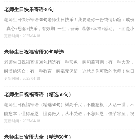
老师生日快乐寄语30句
老师生日快乐寄语30句老师生日快乐！我要送你一份纯情奶糖：成份
=真心+思念+快乐，有效期=一生，营养=温馨+幸福+感动。下面是小
更新时间：2025-04-18
编为大家整理的老师生日快乐寄语，欢迎大家阅读分享。1...
详情>>
老师生日祝福寄语30句精选
老师生日祝福寄语30句精选有一种形象，叫和蔼可亲；有一种大爱，
叫博施济众；有一种教育，叫毫无保留；这就是你可敬的老师！生日
更新时间：2025-04-18
到了，学生祝你快乐开心！下面是小编为大家收集的老师生日祝福...
详情>>
老师生日祝福寄语（精选50句）
老师生日祝福寄语（精选50句）树高千尺，不能忘根，人活一世，不
能忘本，懂得感恩，懂得做人，从小受教，不忘师恩，佳节将至，祝
更新时间：2025-04-18
福登门，注意身体，幸福永存。老师，您辛苦了，生日快乐！本文是
小编收集的关...
详情>>
老师生日寄语大全（精选50句）