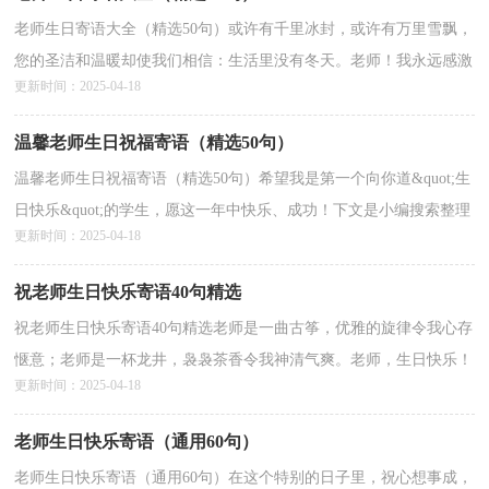
老师生日寄语大全（精选50句）或许有千里冰封，或许有万里雪飘，
您的圣洁和温暖却使我们相信：生活里没有冬天。老师！我永远感激
更新时间：2025-04-18
您！祝福您生日快乐！本文是小编为你整理的一些老师生日寄语...
详情>>
温馨老师生日祝福寄语（精选50句）
温馨老师生日祝福寄语（精选50句）希望我是第一个向你道&quot;生
日快乐&quot;的学生，愿这一年中快乐、成功！下文是小编搜索整理
更新时间：2025-04-18
的温馨老师生日祝福寄语，欢迎阅读。1、湖水因为有天鹅而优雅
恬...
详情>>
祝老师生日快乐寄语40句精选
祝老师生日快乐寄语40句精选老师是一曲古筝，优雅的旋律令我心存
惬意；老师是一杯龙井，袅袅茶香令我神清气爽。老师，生日快乐！
更新时间：2025-04-18
一生开心顺心！以下是小编收集的关于祝老师生日快乐寄语...
详情>>
老师生日快乐寄语（通用60句）
老师生日快乐寄语（通用60句）在这个特别的日子里，祝心想事成，