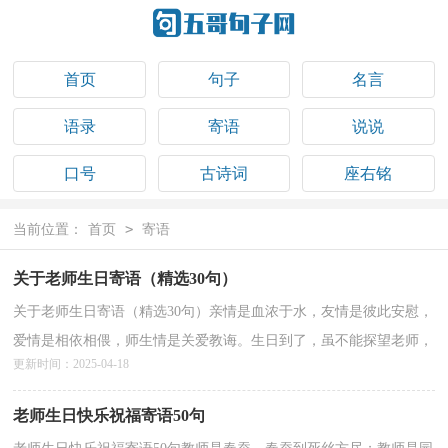
首页
句子
名言
语录
寄语
说说
口号
古诗词
座右铭
祝福语
>
当前位置：
首页
寄语
关于老师生日寄语（精选30句）
关于老师生日寄语（精选30句）亲情是血浓于水，友情是彼此安慰，
爱情是相依相偎，师生情是关爱教诲。生日到了，虽不能探望老师，
更新时间：2025-04-18
但挂念之心常在。愿您生活美满，身体康泰。以下是小编精心整...
详情>>
老师生日快乐祝福寄语50句