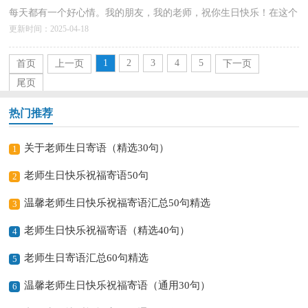
每天都有一个好心情。我的朋友，我的老师，祝你生日快乐！在这个
更新时间：2025-04-18
特别的日子里，我想您说声：生日快乐！愿您在今后的日子里更加
健...
详情>>
1
2
3
4
5
首页
上一页
下一页
尾页
热门推荐
关于老师生日寄语（精选30句）
1
老师生日快乐祝福寄语50句
2
温馨老师生日快乐祝福寄语汇总50句精选
3
老师生日快乐祝福寄语（精选40句）
4
老师生日寄语汇总60句精选
5
温馨老师生日快乐祝福寄语（通用30句）
6