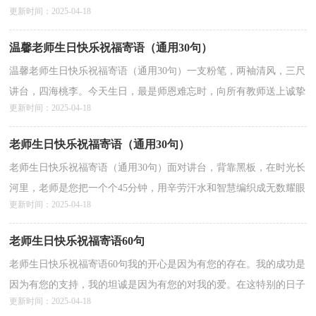
更新时间：2025-04-18
来。老师，我真诚地祝您生日快乐！下文是小编整理的一些老...
详情>>
温馨老师生日快乐祝福寄语（通用30句）
温馨老师生日快乐祝福寄语（通用30句）一支粉笔，两袖清风，三尺
讲台，四海桃李。今天生日，最是师恩难忘时，向所有教师送上诚挚
更新时间：2025-04-18
的祝福！生日快乐。下面是小编特意为各位读者准备的温馨老师...
详情>>
老师生日快乐祝福寄语（通用30句）
老师生日快乐祝福寄语（通用30句）面对讲台，背靠黑板，在时光长
河里，老师是您把一个个45分钟，用辛劳汗水和智慧编织成无数耀眼
更新时间：2025-04-18
的光环！多采人生，师恩难忘！老师生日快乐！下面是小编整理的
老...
详情>>
老师生日快乐祝福寄语60句
老师生日快乐祝福寄语60句我的开心是因为有您的存在。我的成功是
因为有您的支持，我的坦诚是因为有您的对我的爱。在这特别的日子
更新时间：2025-04-18
里祝您生日愉快！本篇文章是小编搜索整理的老师...
详情>>