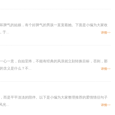
一个坏脾气的姑娘，有个好脾气的男孩一直宠着她。下面是小编为大家收
...
详情>>
是要一心一意，自始至终，不能有经典的风浪就立刻转换目标，否则，那
含义是什么？不...
详情>>
言，而是平平淡淡的陪伴。以下是小编为大家整理推荐的爱情情侣句子
...
详情>>