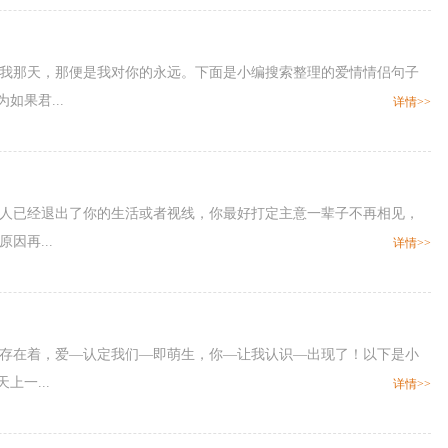
爱我那天，那便是我对你的永远。下面是小编搜索整理的爱情情侣句子
如果君...
详情>>
过的人已经退出了你的生活或者视线，你最好打定主意一辈子不再相见，
因再...
详情>>
你—存在着，爱—认定我们—即萌生，你—让我认识—出现了！以下是小
上一...
详情>>