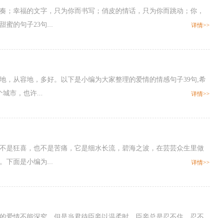
弹奏；幸福的文字，只为你而书写；俏皮的情话，只为你而跳动；你，
的句子23句...
详情>>
地，从容地，多好。以下是小编为大家整理的爱情的情感句子39句,希
市，也许...
详情>>
福，不是狂喜，也不是苦痛，它是细水长流，碧海之波，在芸芸众生里做
下面是小编为...
详情>>
有的爱情不能深究，但是当君待臣妾以温柔时，臣妾总是忍不住，忍不