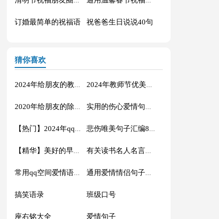
清明节祝福朋友圈说说
通用温馨春节祝福语摘录51句
订婚最简单的祝福语
祝爸爸生日说说40句
猜你喜欢
2024年给朋友的教师节QQ祝福语摘录33句
2024年教师节优美QQ祝福语合集61句
2020年给朋友的除夕祝福语大集合57句
实用的伤心爱情句子合集39句
【热门】2024年qq空间爱情句子摘录58条
悲伤唯美句子汇编85句
【精华】美好的早安祝福语语录摘录45条
有关读书名人名言汇编35句
常用qq空间爱情语录摘录96句
通用爱情情侣句子集合36条
搞笑语录
班级口号
座右铭大全
爱情句子