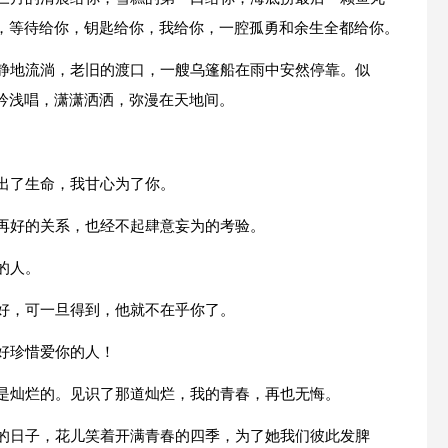
，等待给你，钥匙给你，我给你，一腔孤勇和余生全都给你。
静静地流淌，老旧的渡口，一艘乌篷船在雨中安然停靠。似
吟浅唱，潇潇洒洒，弥漫在天地间。
出了生命，我甘心为了你。
，再好的关系，也经不起肆意妄为的考验。
的人。
万好，可一旦得到，他就不在乎你了。
好珍惜爱你的人！
就是灿烂的。见识了那道灿烂，我的青春，再也无悔。
过的日子，花儿笑着开满青春的四季，为了她我们彼此发脾