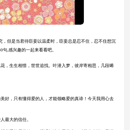
究，但是当君待臣妾以温柔时，臣妾总是忍不住，忍不住想沉
0句,感兴趣的一起来看看吧。
无花，生生相惜，世世追找。叶潜入梦，彼岸寄相思，几段唏
的美好，只有懂得爱的人，才能领略爱的真谛！今天我用心去
爱人最大的信任。