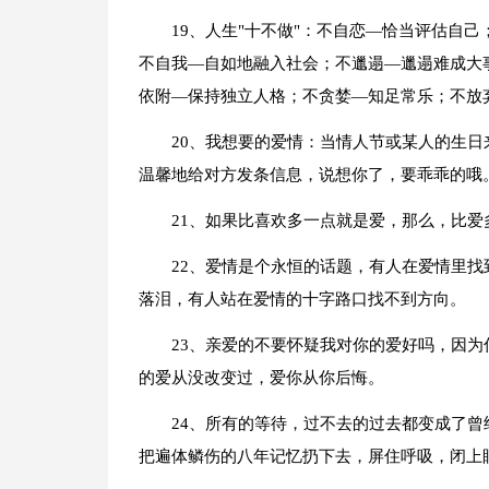
19、人生"十不做"：不自恋—恰当评估自
不自我—自如地融入社会；不邋遢—邋遢难成大
依附—保持独立人格；不贪婪—知足常乐；不放
20、我想要的爱情：当情人节或某人的生日
温馨地给对方发条信息，说想你了，要乖乖的哦
21、如果比喜欢多一点就是爱，那么，比
22、爱情是个永恒的话题，有人在爱情里
落泪，有人站在爱情的十字路口找不到方向。
23、亲爱的不要怀疑我对你的爱好吗，因
的爱从没改变过，爱你从你后悔。
24、所有的等待，过不去的过去都变成了
把遍体鳞伤的八年记忆扔下去，屏住呼吸，闭上