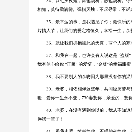
34、叹七夕夜短，聚也鹊桥，散也鹊桥。
相知，莫待霜满鬓。弹指灭烛，不叹寻常，不诉
35、最幸运的事，是我遇见了你；最快乐
片情人节，让我们的爱定格恒久，幸福一生，亲
36、就让我们拥抱彼此的天真，两个人的
37、和我在一起，也许会有人说这是 "盗版" 
我有信心给你 "正版" 的爱情，"金版"的幸福甜
38、我不要别人的亲吻因为那里没有你的温
39、老婆，相依相伴这些年，共同经历苦
暖，爱你一生永不变，730妻想你，亲爱的，想
40、老婆，在没有遇到你以前，我从不知
伴我一辈子！
41、跟我走吧，情书给你，不眠的夜给你