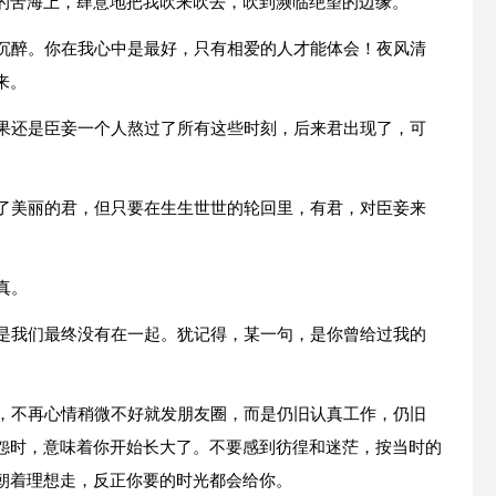
的苦海上，肆意地把我吹来吹去，吹到濒临绝望的边缘。
我沉醉。你在我心中是最好，只有相爱的人才能体会！夜风清
来。
结果还是臣妾一个人熬过了所有这些时刻，后来君出现了，可
有了美丽的君，但只要在生生世世的轮回里，有君，对臣妾来
真。
只是我们最终没有在一起。犹记得，某一句，是你曾给过我的
丧，不再心情稍微不好就发朋友圈，而是仍旧认真工作，仍旧
怨时，意味着你开始长大了。不要感到彷徨和迷茫，按当时的
朝着理想走，反正你要的时光都会给你。