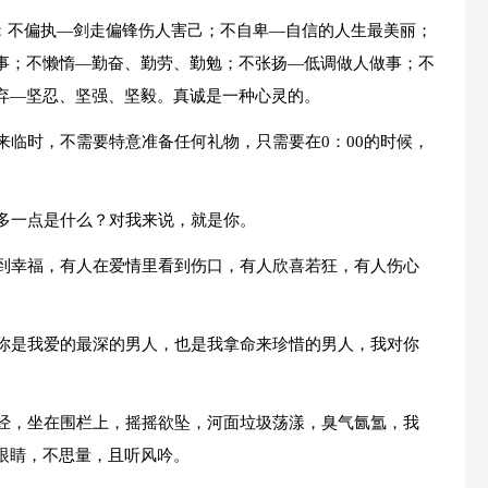
己；不偏执—剑走偏锋伤人害己；不自卑—自信的人生最美丽；
事；不懒惰—勤奋、勤劳、勤勉；不张扬—低调做人做事；不
弃—坚忍、坚强、坚毅。真诚是一种心灵的。
来临时，不需要特意准备任何礼物，只需要在0：00的时候，
。
爱多一点是什么？对我来说，就是你。
找到幸福，有人在爱情里看到伤口，有人欣喜若狂，有人伤心
为你是我爱的最深的男人，也是我拿命来珍惜的男人，我对你
曾经，坐在围栏上，摇摇欲坠，河面垃圾荡漾，臭气氤氲，我
眼睛，不思量，且听风吟。