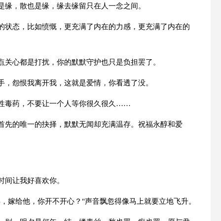
聚是缘，散也是缘，缘去缘留只在人一念之间。
别的状态，比如愤慨，更充满了内在的力感，更充满了内在的
一点关心都是打扰，你的默默守护也只是负担罢了。
的手，怨恨我离开我，这就是爱情，你看透了没。
慢性毒药，不要让一个人等你很久很久……
前首先的唯一的抉择，默默无闻却充满温存。祝福永醇和爱
时间让我好喜欢你。
拂，嫁给他，你开不开心？"声音飘忽得像马上就要立地飞升。