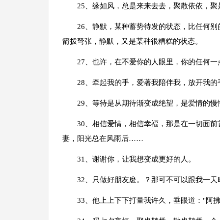
25、缘如风，总是来来去去，聚散依依，
26、静默，某种蓄势待发的状态，比任何
箭拨弩张，静默，又是某种很糟糕的状态。
27、也许，在不爱你的人眼里，你的任何
28、牵起我的手，爱著我陪伴我，放开我
29、等待是从期待渐变成绝望，是爱情的
30、相信爱情，相信幸福，那是在一切面
妻，阳光总在风雨后……
31、谢谢你，让我想变成更好的人。
32、只做好朋友麽。？那可不可以跟我一天
33、他上上下下打量我许久，垂眼道："阿