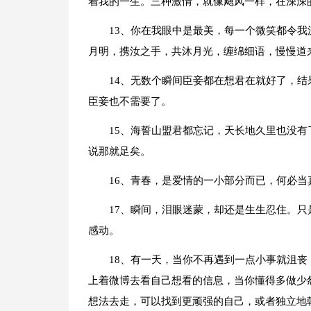
着我的一生。三种激情，就像飓风一样，在深深
13、你在我眼中是最美，每一个微笑都令
月明，携汝之手，共沐月光，缠绵细语，慢慢道
14、无数个瞬间臣妾都在想君在就好了，
臣妾也不需要了。
15、海誓山盟君都忘记，天长地久里也没
说那就足矣。
16、青春，是爱情的一小部分而已，何必当
17、瞬间，泪眼迷蒙，却还是生生忍住。
感动。
18、有一天，当你不再遇到一点小事就沮
上着微博去看自己想看的信息，当你懂得多做少
想法去走，可以找到更顽强的自己，或者独立地