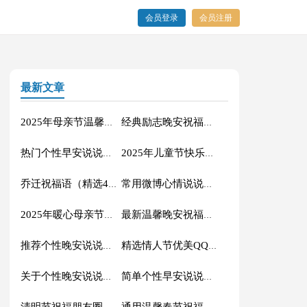
会员登录
会员注册
最新文章
2025年母亲节温馨祝福语锦集62条
经典励志晚安祝福语（通用90句）
热门个性早安说说大全200句
2025年儿童节快乐QQ祝福语15句
乔迁祝福语（精选40句）
常用微博心情说说锦集46句
2025年暖心母亲节QQ祝福语29句
最新温馨晚安祝福语大全（精选200句）
推荐个性晚安说说大全（通用195句）
精选情人节优美QQ祝福语23条
关于个性晚安说说汇总（通用200句）
简单个性早安说说（精选135句）