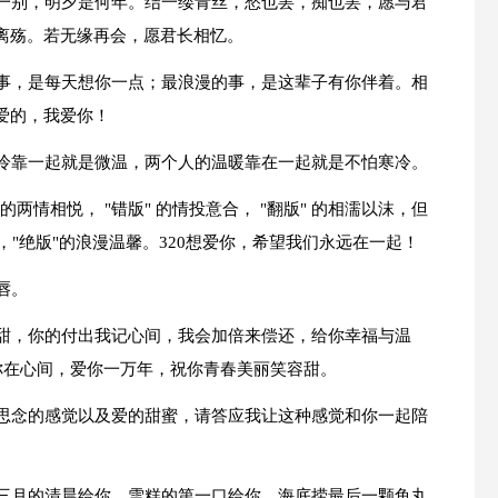
今一别，明夕是何年。结一缕青丝，愁也罢，痴也罢，愿与君
离殇。若无缘再会，愿君长相忆。
的事，是每天想你一点；最浪漫的事，是这辈子有你伴着。相
爱的，我爱你！
寒冷靠一起就是微温，两个人的温暖靠在一起就是不怕寒冷。
的两情相悦， "错版" 的情投意合， "翻版" 的相濡以沫，但
蜜，"绝版"的浪漫温馨。320想爱你，希望我们永远在一起！
唇。
与甜，你的付出我记心间，我会加倍来偿还，给你幸福与温
你在心间，爱你一万年，祝你青春美丽笑容甜。
道思念的感觉以及爱的甜蜜，请答应我让这种感觉和你一起陪
，三月的清晨给你，雪糕的第一口给你，海底捞最后一颗鱼丸