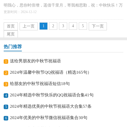
明我心，思你时倍增，遥借千里月，寄我相思勤，祝：中秋快乐！万
更新时间：2024-12-12
事圆满！以下是小编给各位读者分享的表达中秋节快乐的祝福语22...
详情>>
1
2
3
4
5
首页
上一页
下一页
尾页
热门推荐
送给男朋友的中秋节祝福语
1
2024年温馨中秋节QQ祝福语（精选165句）
2
给朋友的中秋节祝福语短信18句
3
2024年精选中秋节快乐的QQ祝福语合集41句
4
2024年精选优美的中秋节祝福语大合集57条
5
2024年优美的中秋节微信祝福语集合30句
6