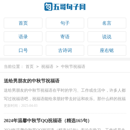
首页
句子
名言
语录
寄语
说说
口号
古诗词
座右铭
祝福语
>
>
当前位置：
首页
祝福语
中秋节祝福语
送给男朋友的中秋节祝福语
送给男朋友的中秋节祝福语在平时的学习、工作或生活中，许多人都
写过祝福语吧，祝福语能给亲朋好带去好运和欢乐。那什么样的祝福
更新时间：2025-04-03
语才算得上是好的祝福语呢？以下是小编收集整理的...
详情>>
2024年温馨中秋节QQ祝福语（精选165句）