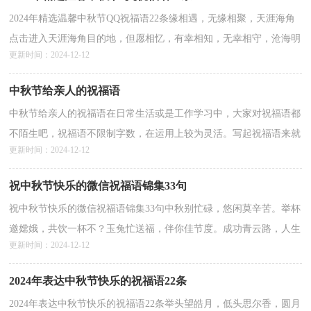
2024年精选温馨中秋节QQ祝福语22条缘相遇，无缘相聚，天涯海角
点击进入天涯海角目的地，但愿相忆，有幸相知，无幸相守，沧海明
更新时间：2024-12-12
月，天长地久。我永远默默地祝福你，祝你幸福。中秋节快乐。以...
详情>>
中秋节给亲人的祝福语
中秋节给亲人的祝福语在日常生活或是工作学习中，大家对祝福语都
不陌生吧，祝福语不限制字数，在运用上较为灵活。写起祝福语来就
更新时间：2024-12-12
毫无头绪？下面是小编收集整理的中秋节给亲人的祝福...
详情>>
祝中秋节快乐的微信祝福语锦集33句
祝中秋节快乐的微信祝福语锦集33句中秋别忙碌，悠闲莫辛苦。举杯
邀嫦娥，共饮一杯不？玉兔忙送福，伴你佳节度。成功青云路，人生
更新时间：2024-12-12
迈大步。快乐桂花树，为你香永驻，好运伴无数，愿你笑脸露。...
详情>>
2024年表达中秋节快乐的祝福语22条
2024年表达中秋节快乐的祝福语22条举头望皓月，低头思尔香，圆月