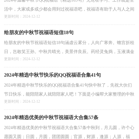
2024年温馨中秋节QQ祝福语（精选165句）无论在学习、工作或是生
活中，大家或多或少都会用到过祝福语吧，祝福语有助于人与人之间
更新时间：2024-12-12
感情的增进和交流。相信许多人会觉得祝福语很难写吧，...
详情>>
给朋友的中秋节祝福语短信18句
给朋友的中秋节祝福语短信18句涵虚云雾分，人向广寒奔。蟾宫折桂
日，岂敢笑王孙。中秋共晴光，美景伴良辰。药经灵兔捣，玉液满金
更新时间：2024-12-12
樽。举杯同祝愿，月圆永无痕。中秋节快乐！以下是小编为...
详情>>
2024年精选中秋节快乐的QQ祝福语合集41句
2024年精选中秋节快乐的QQ祝福语合集41句快中秋了，先祝大伙们
节日快乐，能陪陪家人就陪陪家人吧！下面是小编帮大家整理的中秋
更新时间：2024-12-12
节快乐的祝福语41句,供大家参考借鉴，希望可以帮助到...
详情>>
2024年精选优美的中秋节祝福语大合集57条
2024年精选优美的中秋节祝福语大合集57条中秋到，月儿圆，许个心
愿圆又圆；日圆，月圆，团团圆圆；官源，财源，逢源；人源，福