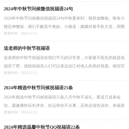
心...
详情>>
2024年中秋节问候微信祝福语24句
2024年中秋节问候微信祝福语24句中秋要来到，猪群放鞭炮。唯有小
猪定神懊恼，猪们不解其中奥妙。小猪道：嫦娥对着手机大笑，周围
更新时间：2024-12-12
色狼全看到。短信来祝福到，大笑的是嫦娥，定神的是八戒...
详情>>
送老师的中秋节祝福语
送老师的中秋节祝福语在我们平凡的日常里，大家最不陌生的就是祝
福语了吧，借助祝福语人们可以表达自己对他人的美好祝愿。相信写
更新时间：2024-12-12
祝福语是一个让许多人都头痛的问题，以下是小编收...
详情>>
2024年精选中秋节问候祝福语25条
2024年精选中秋节问候祝福语25条八月中秋不送礼，要送只送条短
信。愿健康快乐长伴你，好运和你不分离，还有必须告诉你，幸福美
更新时间：2024-12-12
满已经跟随你！以下是小编为大家收集的中秋节问候祝福语...
详情>>
2024年精选温馨中秋节QQ祝福语22条