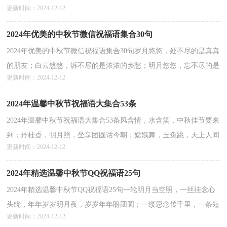
更新时间：2024-12-12
源，源源不断；情源，心源，愿源随心愿。中秋节快乐！以下是小编
收集整理的优...
详情>>
2024年优美的中秋节微信祝福语集合30句
2024年优美的中秋节微信祝福语集合30句岁月悠悠，处不尽的是真真
的朋友；白云悠悠，诉不尽的是浓浓的乡愁；明月悠悠，忘不尽的是
更新时间：2024-12-12
融融的相守；晚风悠悠，道不尽的是切切的问候！朋友，中秋快乐...
详情>>
2024年温馨中秋节祝福语大集合53条
2024年温馨中秋节祝福语大集合53条风含情，水含笑，中秋佳节要来
到；丹桂香，明月照，坐享团圆话今朝；嫦娥舞，玉兔跳，天上人间
更新时间：2024-12-12
共良宵；云飘飘，问候到，祝心随月圆步步好。中秋快乐！以下是小
编整...
详情>>
2024年精选温馨中秋节QQ祝福语25句
2024年精选温馨中秋节QQ祝福语25句一轮明月当空照，一丝挂念心
头绕，年年岁岁明月夜，岁岁年年盼团圆；一缕思念传千里，一条短
更新时间：2024-12-12
信送祝愿，天涯海角情不断，海角天涯血脉连；中秋佳节倍思亲，