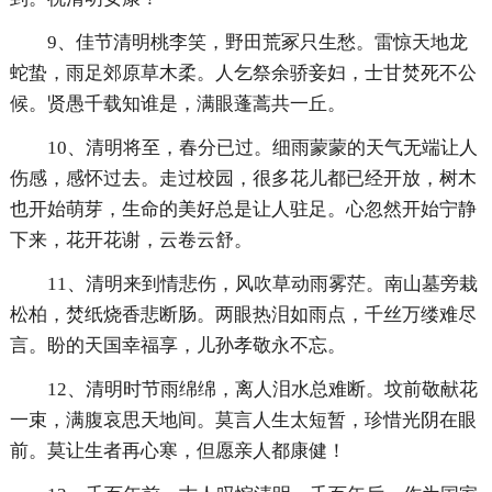
9、佳节清明桃李笑，野田荒冢只生愁。雷惊天地龙
蛇蛰，雨足郊原草木柔。人乞祭余骄妾妇，士甘焚死不公
候。贤愚千载知谁是，满眼蓬蒿共一丘。
10、清明将至，春分已过。细雨蒙蒙的天气无端让人
伤感，感怀过去。走过校园，很多花儿都已经开放，树木
也开始萌芽，生命的美好总是让人驻足。心忽然开始宁静
下来，花开花谢，云卷云舒。
11、清明来到情悲伤，风吹草动雨雾茫。南山墓旁栽
松柏，焚纸烧香悲断肠。两眼热泪如雨点，千丝万缕难尽
言。盼的天国幸福享，儿孙孝敬永不忘。
12、清明时节雨绵绵，离人泪水总难断。坟前敬献花
一束，满腹哀思天地间。莫言人生太短暂，珍惜光阴在眼
前。莫让生者再心寒，但愿亲人都康健！