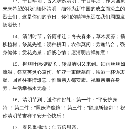
13、千百年前，古人叹惋清明，千百年后，作为国家
未来希望的我们缅怀清明，缅怀为新中国的成立而流血的
烈士们，这是你们的节日，你们的精神永远在我们周围发
扬滋长！
14、清明时节，谷雨相连；冬去春来，草木复苏；插
柳植树，祭奠先祖；浸种耕田，农作莫闲；劳逸结合，强
身健体；赏花光景，舒畅心情；愿清明吉祥如意！
15、柳丝吐绿柳絮飞，转眼清明又来到。细雨丝丝如
流泪，祭奠英灵心哀伤。鲜花一束献墓前，浊酒一杯诉衷
肠。回首往事情难忘，惟愿亲人都安康。祝愿亲朋在身
旁，生活幸福永无恙！
16、清明节到，送你件好礼：第一件："平安护身
符"！第二件："照妖降魔镜"！第三件："除鬼斩怪剑"！祝
你清明节吉祥平安开心快乐！
17、春风重拂地；佳节倍思亲。