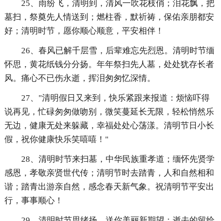
25、雨纷飞，清明到，清风一吹花枝俏；泪花飘，把
墓扫，祭奠先人情送到；燃柱香，默祈祷，保佑亲朋都安
好；清明时节，愿你顺心顺意，平安相伴！
26、春风已解千层雪，后辈难忘先烈恩。清明时节缅
怀思，黄花纸钱分分扬。年年祭扫先人墓，处处犹存长者
风。痛心不已伤永逝，挥泪匆匆忆深情。
27、"清明假日又来到，快乐紧跟来报道：烦恼吓得
说再见，忙碌匆匆做吻别，微笑蔓延长无限，轻松悄然乐
无边，健康无处来躲藏，幸福处处心荡漾。清明节日小长
假，祝你健康快乐笑嘻嘻！"
28、清明时节来扫墓，中华民族重孝道；缅怀先贤学
感恩，孝敬亲贤世代传；清明节时去踏青，人和自然相和
谐；踏青出游亲自然，感念春天新气象。祝清明节平安出
行，事事顺心！
29、清明时节思绪扬，送你美丽新期望：逝去的留给