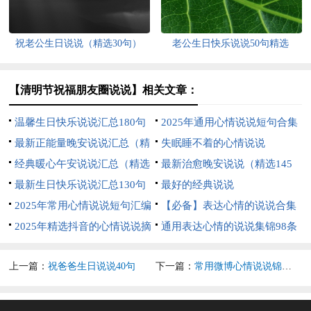
祝老公生日说说（精选30句）
老公生日快乐说说50句精选
【清明节祝福朋友圈说说】相关文章：
温馨生日快乐说说汇总180句
2025年通用心情说说短句合集
精选
最新正能量晚安说说汇总（精
80条
失眠睡不着的心情说说
选95句）
经典暖心午安说说汇总（精选
最新治愈晚安说说（精选145
100句）
最新生日快乐说说汇总130句
句）
最好的经典说说
2025年常用心情说说短句汇编
【必备】表达心情的说说合集
39句
2025年精选抖音的心情说说摘
59句
通用表达心情的说说集锦98条
录40条
上一篇：
祝爸爸生日说说40句
下一篇：
常用微博心情说说锦集46句