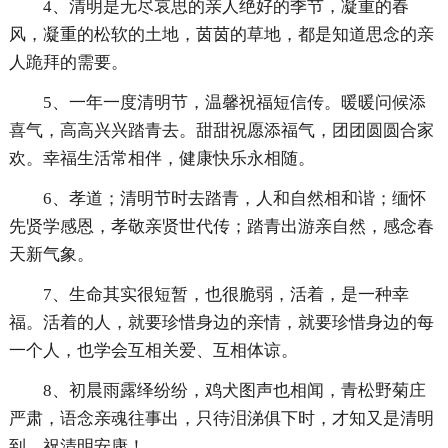
4、清明是无尽哀思的亲人绝好的季节，凝重的春
风，凝重的松软的土地，茵茵的草地，都是知道思念的亲
人跪拜的需要。
5、一年一度清明节，温馨祝福短信传。暖暖问候添
喜气，高高兴兴踏青去。甜甜祝愿添福气，团团圆圆合家
欢。幸福生活常相伴，健康快乐永相随。
6、孝道；清明节时去踏青，人和自然相和谐；缅怀
先贤学感恩，孝敬亲贤世代传；踏青出游亲自然，感念春
天新气象。
7、生命其实很短暂，也很脆弱，活着，是一种幸
福。活着的人，就要珍惜身边的亲情，就要珍惜身边的每
一个人，也学会互相关爱、互相体谅。
8、初晨雨露绎纷纷，鸡犬图声也相闻，青松野菊庄
严肃，语念亲魂往事出，只待泪涕俱下时，才知又是清明
到。祝清明安康！