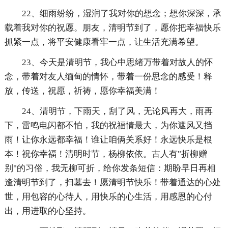
22、细雨纷纷，湿润了我对你的想念；想你深深，承
载着我对你的祝愿。朋友，清明节到了，愿你把幸福快乐
抓紧一点，将平安健康看牢一点，让生活充满希望。
23、今天是清明节，我心中思绪万带着对故人的怀
念，带着对友人缅甸的情怀，带着一份思念的感受！释
放，传送，祝愿，祈祷，愿你幸福美满！
24、清明节，下雨天，刮了风，无论风再大，雨再
下，雷鸣电闪都不怕，我的祝福情最大，为你遮风又挡
雨！让你永远都幸福！谁让咱俩关系好！永远快乐是根
本！祝你幸福！清明时节，杨柳依依。古人有"折柳赠
别"的习俗，我无柳可折，给你发条短信：期盼早日再相
逢清明节到了，扫墓去！愿清明节快乐！带着通达的心处
世，用包容的心待人，用快乐的心生活，用感恩的心付
出，用进取的心坚持。