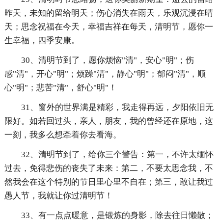
昨天，未知的留给明天；伤心消失在雨天，乐观沉浸在晴
天；思念祝福在今天，幸福吉祥在每天，清明节，愿你一
生幸福，四季安康。
30、清明节到了，愿你烦恼"清"，安心"明"；伤
感"清"，开心"明"；烦躁"清"，静心"明"；郁闷"清"，顺
心"明"；悲苦"清"，舒心"明"！
31、窗外的世界满是精彩，我走得再远，夕阳依旧无
限好。如若回过头，亲人，朋友，我的曾经还在原地，这
一刻，我多么想牵着你去看海。
32、清明节到了，给你三个警告：第一，不许太缅怀
过去，免得悲伤的丧失了未来：第二，不要太思念我，不
然我会在这个特别的节日里心里不自在；第三，敢让我过
愚人节，我就让你过清明节！
33、有一点点暖意，是锻炼的身影，除去往日懒散；