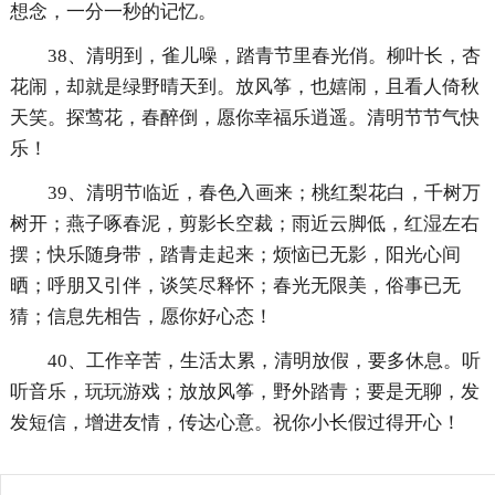
想念，一分一秒的记忆。
38、清明到，雀儿噪，踏青节里春光俏。柳叶长，杏
花闹，却就是绿野晴天到。放风筝，也嬉闹，且看人倚秋
天笑。探莺花，春醉倒，愿你幸福乐逍遥。清明节节气快
乐！
39、清明节临近，春色入画来；桃红梨花白，千树万
树开；燕子啄春泥，剪影长空裁；雨近云脚低，红湿左右
摆；快乐随身带，踏青走起来；烦恼已无影，阳光心间
晒；呼朋又引伴，谈笑尽释怀；春光无限美，俗事已无
猜；信息先相告，愿你好心态！
40、工作辛苦，生活太累，清明放假，要多休息。听
听音乐，玩玩游戏；放放风筝，野外踏青；要是无聊，发
发短信，增进友情，传达心意。祝你小长假过得开心！