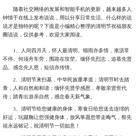
随着社交网络的发展和智能手机的更新，越来越多人
钟情于在线上发布说说，用以分享日常生活。什么样的说
说才是独特的呢？下面是小编精心整理的清明节祝福朋友
圈说说，仅供参考，欢迎大家阅读。
1、人间四月天，怀人最清明。细雨亦多情，淅沥常
不停。何须舟车劳，围跪在坟茔。缅怀先烈志，追慕先贤
品。感念先人恩，短信亦传情。
2、清明节来扫墓，中华民族重孝道；清明节时去踏
青，人和自然相和谐；缅怀先贤学感恩，孝敬亲贤世代
传；踏青出游亲自然，感念春天新气象。
3、清明节给您健康的身体，寒食日给您送去连绵的
好运，玩蹴鞠让您强健身体，放风筝愿您带走晦气，祭先
祖永远铭记，祝清明节一切如意！