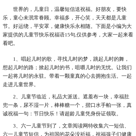
世界的，儿童日，温馨短信送祝福。好朋友，要快
乐，童心未泯常眷顾。幸福多，开心笑，天天都是儿童
节。好运绕，平安罩，健康快乐永相随。下面是小编为大
家提供的儿童节快乐祝福语15句,仅供参考，大家一起来看
看吧。
1、唱起儿时的歌，寻找儿时的梦，跳起儿时的舞，
想起儿时的路；掀起儿时的书，咀嚼儿时的无忧。让我们
一起将儿时的永驻。带着一颗童真的心去拥抱生活。一起
走进儿童世界。
2、儿童节临近，礼品大派送。遮羞布一块，幸福肚
兜一条，尿不湿一片，棒棒糖一个，揩口水手帕一张，真
诚祝福一句：节日快乐！请超龄儿童凭身份证领取。
3、六一儿童节到了，文章阅读网特收集六一短信、
六一儿童节短信，为祖国的花朵没祈福，祝福孩子们健康