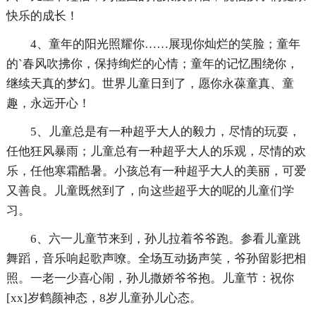
快乐的成长！
4、童年的阳光照耀你……展现你灿烂的笑脸；童年
的`春风吹拂你，保持绚烂的心情；童年的记忆围绕你，
继续天真的梦幻。世界儿童日到了，愿你永葆童真、童
趣，永远开心！
5、儿童总是有一种超乎大人的毅力，尽情的玩耍，
任他狂风暴雨；儿童总有一种超乎大人的乐观，尽情的欢
乐，任他寒霜酷暑。小孩总有一种超乎大人的美丽，可爱
又善良。儿童既然到了，向这些超乎大的呢的儿童们学
习。
6、六一儿童节来到，孙儿拉着爷爷跑。参看儿童跳
舞蹈，音乐响起歌声嘹。全场互动扬声笑，爷孙留影把相
照。一老一少喜心闹，孙儿撒娇爷爷抱。儿童节：祝你
[xx]岁鹤颜神态，8岁儿童孙儿心态。