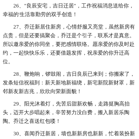
26、"良辰安宅，吉日迁居"，工作祝福消息送给你，
幸福的'生活靠勤劳的双手创造！
27、乔迁新居住新房，心情舒服又亮堂，虽然新房有
点贵，但是还要搞聚会，乔迁是个引子，联系才是真意。
所以邀亲爱的你同坐，要把感情联络。愿亲爱的你及时赴
约，一起快快乐乐，还要借题发挥，祝亲爱的你升迁高
位。
28、鞭炮响，锣鼓闹，吉日良辰已来到；你搬家了，
发条短信祝福到：新天新地新福绕，新宅新院新财罩，新
邻新友新吉兆，欣欣向荣新面貌！
29、阳光沐着灯，先苦后甜新欢畅，走路挺胸高抬
头，迈开大步唱起来，辛苦努力没白费，搬入新居乐陶
陶。乔迁之喜送红包喽！
30、喜闻乔迁新居，墙也新新房也新新，忙着装扮新