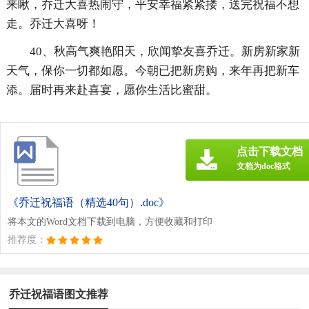
来瞅，乔迁大喜热闹守，平安幸福紧紧搂，送完祝福不想
走。乔迁大喜呀！
40、秋高气爽艳阳天，欣闻挚友喜乔迁。新房新家新
天气，保你一切都如愿。今朝已把新房购，来年再把新车
添。届时再来赴喜宴，愿你生活比蜜甜。
点击下载文档
文档为doc格式
《乔迁祝福语（精选40句）.doc》
将本文的Word文档下载到电脑，方便收藏和打印
推荐度：
乔迁祝福语图文推荐