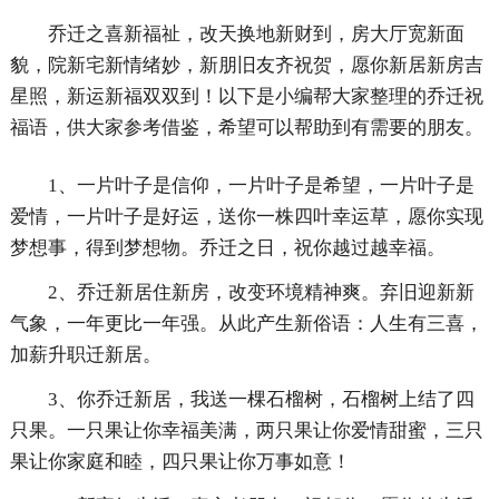
乔迁之喜新福祉，改天换地新财到，房大厅宽新面
貌，院新宅新情绪妙，新朋旧友齐祝贺，愿你新居新房吉
星照，新运新福双双到！以下是小编帮大家整理的乔迁祝
福语，供大家参考借鉴，希望可以帮助到有需要的朋友。
1、一片叶子是信仰，一片叶子是希望，一片叶子是
爱情，一片叶子是好运，送你一株四叶幸运草，愿你实现
梦想事，得到梦想物。乔迁之日，祝你越过越幸福。
2、乔迁新居住新房，改变环境精神爽。弃旧迎新新
气象，一年更比一年强。从此产生新俗语：人生有三喜，
加薪升职迁新居。
3、你乔迁新居，我送一棵石榴树，石榴树上结了四
只果。一只果让你幸福美满，两只果让你爱情甜蜜，三只
果让你家庭和睦，四只果让你万事如意！