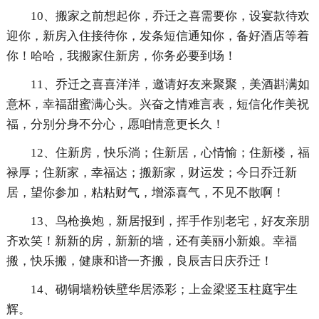
10、搬家之前想起你，乔迁之喜需要你，设宴款待欢
迎你，新房入住接待你，发条短信通知你，备好酒店等着
你！哈哈，我搬家住新房，你务必要到场！
11、乔迁之喜喜洋洋，邀请好友来聚聚，美酒斟满如
意杯，幸福甜蜜满心头。兴奋之情难言表，短信化作美祝
福，分别分身不分心，愿咱情意更长久！
12、住新房，快乐淌；住新居，心情愉；住新楼，福
禄厚；住新家，幸福达；搬新家，财运发；今日乔迁新
居，望你参加，粘粘财气，增添喜气，不见不散啊！
13、鸟枪换炮，新居报到，挥手作别老宅，好友亲朋
齐欢笑！新新的房，新新的墙，还有美丽小新娘。幸福
搬，快乐搬，健康和谐一齐搬，良辰吉日庆乔迁！
14、砌铜墙粉铁壁华居添彩；上金梁竖玉柱庭宇生
辉。