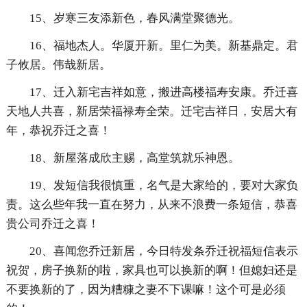
15、岁寒三友添新色，春风满堂聚德光。
16、福地杰人。华厦开新。里仁为美。新基鼎定。君
子攸居。伟哉新居。
17、迁入新宅吉祥如意，搬进高楼福寿安康。乔迁喜
天地人共喜，新居荣福禄寿全荣。迁宅吉祥日，安居大有
年，恭祝乔迁之喜！
18、新屋落成欣主赐，高堂筑就乐神恩。
19、发短信我很慎重，名气是大家给的，要对大家负
责。这么些年我一直在努力，从来不浪费一条短信，恭喜
贵公司乔迁之喜！
20、喜闻您乔迁新居，今日特发条乔迁祝福短信表示
祝贺，房子换新的啦，家具也可以换新的啊！但媳妇还是
不要换新的了，因为糟糠之妻不下课嘛！这个可是必须