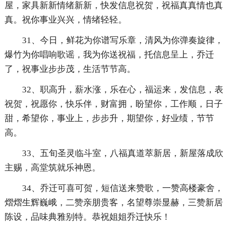
屋，家具新新情绪新新，快发信息祝贺，祝福真真情也真
真。祝你事业兴兴，情绪轻轻。
31、今日，鲜花为你谱写乐章，清风为你弹奏旋律，
爆竹为你唱响歌谣，我为你送祝福，托信息呈上，乔迁
了，祝事业步步茂，生活节节高。
32、职高升，薪水涨，乐在心，福运来，发信息，表
祝贺，祝愿你，快乐伴，财富拥，盼望你，工作顺，日子
甜，希望你，事业上，步步升，期望你，好业绩，节节
高。
33、五旬圣灵临斗室，八福真道萃新居，新屋落成欣
主赐，高堂筑就乐神恩。
34、乔迁可喜可贺，短信送来赞歌，一赞高楼豪舍，
熠熠生辉巍峨，二赞亲朋贵客，名望尊崇显赫，三赞新居
陈设，品味典雅别特。恭祝姐姐乔迁快乐！