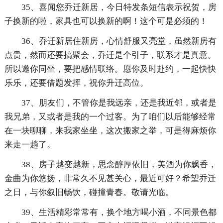
35、喜闻您乔迁新居，今日特发条短信表示祝贺，房
子换新的啦，家具也可以换新的啊！这个可是必须的！
36、乔迁新居住新房，心情舒服又亮堂，虽然新房有
点贵，然而还要搞聚会，乔迁是个引子，联系才是真意。
所以邀你同坐，要把感情联络。愿你及时赴约，一起快快
乐乐，还要借题发挥，祝你升迁高位。
37、朋友们，不管你是我远亲，还是我近邻，或者是
我兄弟，又或者是我的一个过客。为了咱们以后能够经常
在一块聊聊，来我家坐坐，这次搬家之举，可是得麻烦你
来走一趟了。
38、房子越变越新，思念醇厚依旧，美酒为你飘香，
金曲为你悠扬，非常久不见甚关心，最近可好？希望乔迁
之日，与你叙旧畅饮，碰撞青春。敬请光临。
39、生活精彩常常有，换个地方喝小酒，不同景色都