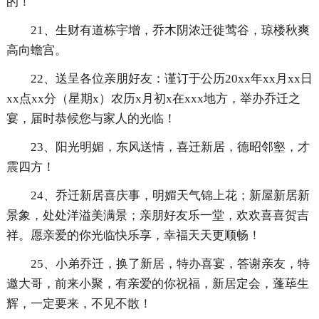
的！
21、生财有道栋宇增，乔木阴浓迁徙莺谷，琼楼秋爽
高向蟾宫。
22、送呈各位亲朋好友：谨订于公历20xx年xx月xx日
xx点xx分（星期x）农历x月初x在xxx地方，举办乔迁之
宴，届时恭候您与家人的光临！
23、阳光明媚，东风送情，喜迁新居，德昭邻壑，才
震四方！
24、乔迁新居喜庆事，明媚天气锦上花；新屋新居新
景象，处处洋溢美满景；亲朋好友乐一堂，欢欢喜喜贺吉
祥。愿亲爱的你光临快乐享，幸福天天更顺畅！
25、小弟乔迁，换了新居，特办喜宴，答谢亲友，特
邀大哥，前来小聚，有亲爱的你祝福，新居定会，蓬荜生
辉，一定要来，不见不散！