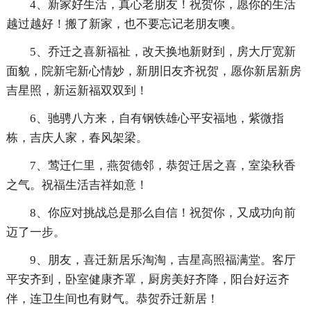
4、新家好生活，真心老朋友！祝贺你，愿你的生活
越过越好！搬了新家，也不要忘记老朋友噢。
5、乔迁之喜新福祉，改天换地新财到，房大厅宽新
面貌，院新宅新心情妙，新朋旧友齐祝贺，愿你新居新房
吉星照，新运新福双双到！
6、驰骋八方来，自有钢铁雄心平安福地，紫微指
栋，吉庆人家，春风架梁。
7、莺迁仁里，燕贺德邻，恭贺迁居之喜，室染秋香
之气。祝福生活吉祥如意！
8、你应对挑战总是那么自信！祝贺你，又成功向前
迈了一步。
9、朋友，喜迁新居乐淘淘，吉星高照福满堂。客厅
平安齐到，卧室健康齐罩，厨房美好齐降，阳台好运齐
伴，连卫生间也有财气。恭贺乔迁新居！