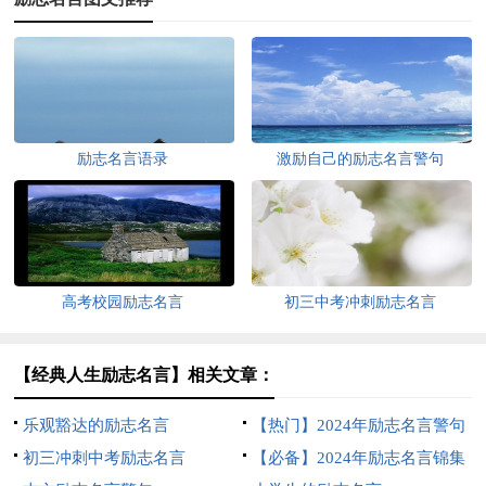
励志名言语录
激励自己的励志名言警句
高考校园励志名言
初三中考冲刺励志名言
【经典人生励志名言】相关文章：
乐观豁达的励志名言
【热门】2024年励志名言警句
初三冲刺中考励志名言
汇编46条
【必备】2024年励志名言锦集