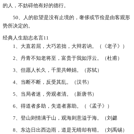
的人，不妨碍他有好的德行。
50、人的欲望是没有止境的，奢侈或节俭是由客观形
势所决定的。
经典人生励志名言11
1、大直若屈，大巧若拙，大辩若讷。（《老子》）
2、丹青不知老将至，富贵于我如浮云。（杜甫）
3、但愿人长久，千里共蝉娟。（苏轼）
4、当断不断，反受其乱。（汉书）
5、当局者迷，旁观者清。（新唐书）
6、得道者多助，失道者寡助。（《孟子》）
7、登山则情满于山，观海则意溢于海。（刘勰
8、东边日出西边雨，道是无晴却有晴。（刘禹锡）