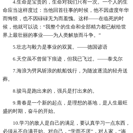
4.生命是宝贵的，生命对我们只有一次。一个人的生
命应当这样度过：当他回首往事的时候，他不因虚度年华
而悔恨，也不因碌碌无为而羞愧。这样——在临死的时
候，他就可以说：“我整个的生命和全部精力都已献给世
界上最壮丽的事业——为人类解放而斗争。”
5.壮志与毅力是事业的双翼。——德国谚语
6.天空虽不曾留下痕迹，但我已飞过。——泰戈尔
7.海浪为劈风斩浪的航船饯行，为随波逐流的轻舟送
葬。
8.骏马是跑出来的，强兵是打出来的。
9.青春是一个新的起点，是理想的基地，是人生最旺
盛的时期，奋斗的开始。
10.学习的敌人是自己的满足，要认真学习一点东西，
必须从不自满开始。对自己，“学而不厌”，对人家，“诲