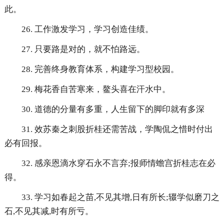
此。
26. 工作激发学习，学习创造佳绩。
27. 只要路是对的，就不怕路远。
28. 完善终身教育体系，构建学习型校园。
29. 梅花香自苦寒来，鳌头喜在汗水中。
30. 道德的分量有多重，人生留下的脚印就有多深
31. 效苏秦之刺股折桂还需苦战，学陶侃之惜时付出
必有回报。
32. 感亲恩滴水穿石永不言弃;报师情蟾宫折桂志在必
得。
33. 学习如春起之苗,不见其增,日有所长;辍学似磨刀之
石,不见其减,时有所亏。