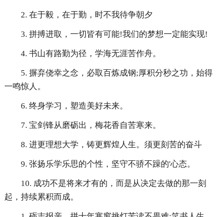
2. 在于毅，在于勤，时不我待争朝夕
3. 拼搏进取，一切皆有可能!我们的梦想一定能实现!
4. 书山有路勤为径，学海无涯苦作舟。
5. 摒弃侥幸之念，必取百炼成钢;厚积分秒之功，始得
一鸣惊人。
6. 终身学习，塑造美好未来。
7. 宝剑锋从磨砺出，梅花香自苦寒来。
8. 进更理想大学，铸更辉煌人生。须更刻苦的奋斗
9. 张扬乐学乐思的个性，坚守不骄不躁的'心态。
10. 成功不是将来才有的，而是从决定去做的那一刻
起，持续累积而成。
1. 砺志报亲，拼十年寒窗挑灯苦读不畏难;笑书人生，