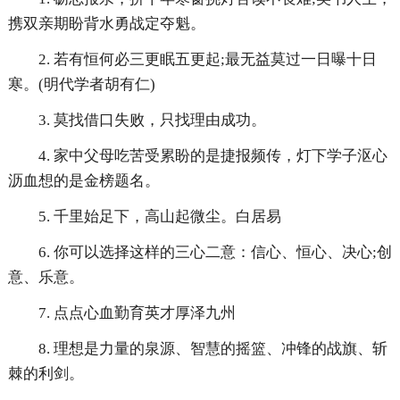
携双亲期盼背水勇战定夺魁。
2. 若有恒何必三更眠五更起;最无益莫过一日曝十日
寒。(明代学者胡有仁)
3. 莫找借口失败，只找理由成功。
4. 家中父母吃苦受累盼的是捷报频传，灯下学子沤心
沥血想的是金榜题名。
5. 千里始足下，高山起微尘。白居易
6. 你可以选择这样的三心二意：信心、恒心、决心;创
意、乐意。
7. 点点心血勤育英才厚泽九州
8. 理想是力量的泉源、智慧的摇篮、冲锋的战旗、斩
棘的利剑。