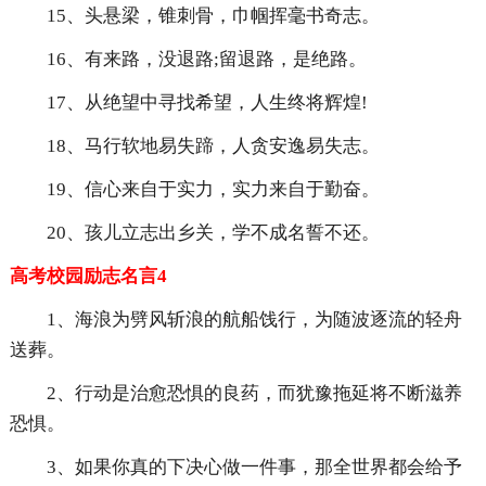
15、头悬梁，锥刺骨，巾帼挥毫书奇志。
16、有来路，没退路;留退路，是绝路。
17、从绝望中寻找希望，人生终将辉煌!
18、马行软地易失蹄，人贪安逸易失志。
19、信心来自于实力，实力来自于勤奋。
20、孩儿立志出乡关，学不成名誓不还。
高考校园励志名言4
1、海浪为劈风斩浪的航船饯行，为随波逐流的轻舟
送葬。
2、行动是治愈恐惧的良药，而犹豫拖延将不断滋养
恐惧。
3、如果你真的下决心做一件事，那全世界都会给予