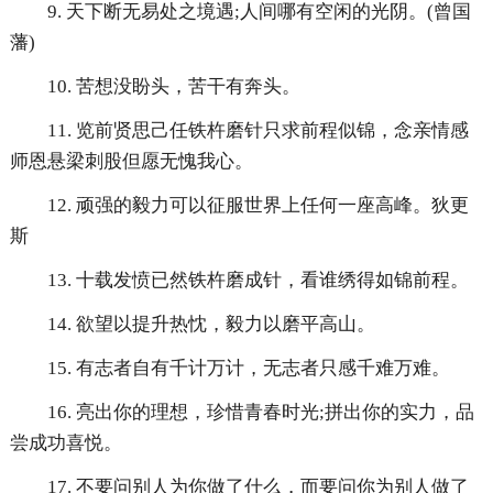
9. 天下断无易处之境遇;人间哪有空闲的光阴。(曾国
藩)
10. 苦想没盼头，苦干有奔头。
11. 览前贤思己任铁杵磨针只求前程似锦，念亲情感
师恩悬梁刺股但愿无愧我心。
12. 顽强的毅力可以征服世界上任何一座高峰。狄更
斯
13. 十载发愤已然铁杵磨成针，看谁绣得如锦前程。
14. 欲望以提升热忱，毅力以磨平高山。
15. 有志者自有千计万计，无志者只感千难万难。
16. 亮出你的理想，珍惜青春时光;拼出你的实力，品
尝成功喜悦。
17. 不要问别人为你做了什么，而要问你为别人做了