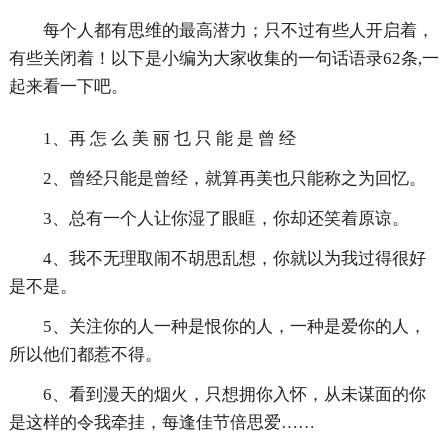
每个人都有思维的最高潜力；只不过有些人开启着，
有些关闭着！以下是小编为大家收集的一句话语录62条,一
起来看一下吧。
1、再 怎 么 美 丽 乜 只 能 是 曾 经
2、曾经只能是曾经，就算再美也只能称之为回忆。
3、总有一个人让你湿了眼眶，你却还笑着原谅。
4、我不无理取闹不胡思乱想，你就以为我过得很好
是不是。
5、关注你的人一种是恨你的人，一种是爱你的人，
所以他们都惹不得。
6、看到漫天的烟火，只想拥你入怀，从未谋面的你
是这样的令我牵挂，每逢佳节倍思爱……