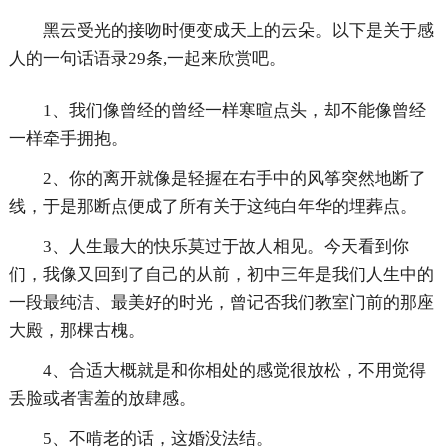
黑云受光的接吻时便变成天上的云朵。以下是关于感
人的一句话语录29条,一起来欣赏吧。
1、我们像曾经的曾经一样寒暄点头，却不能像曾经
一样牵手拥抱。
2、你的离开就像是轻握在右手中的风筝突然地断了
线，于是那断点便成了所有关于这纯白年华的埋葬点。
3、人生最大的快乐莫过于故人相见。今天看到你
们，我像又回到了自己的从前，初中三年是我们人生中的
一段最纯洁、最美好的时光，曾记否我们教室门前的那座
大殿，那棵古槐。
4、合适大概就是和你相处的感觉很放松，不用觉得
丢脸或者害羞的放肆感。
5、不啃老的话，这婚没法结。