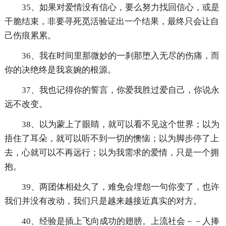
35、如果对爱情没有信心，要么努力找回信心，或是
干脆结束，非要寻死觅活验证出一个结果，最终只会让自
己伤痕累累。
36、我在时间里那微妙的一刹那堕入无尽的伤痛，而
你的决绝终是我哀婉的根源。
37、我也记得你的誓言，你爱我胜过爱自己，你说永
远不改变。
38、以为蒙上了眼睛，就可以看不见这个世界；以为
捂住了耳朵，就可以听不到一切的懊恼；以为脚步停了上
去，心就可以不再远行；以为我需求的爱情，只是一个拥
抱。
39、两团体相处久了，难免会埋怨一句你变了，也许
我们并没有改动，我们只是越来越接近真实的对方。
40、经验是插上飞向成功的翅膀。上流社会－－人捧