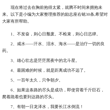
现在将过去在胸前抱得太紧，就腾不时间来拥抱未
来。以下是小编为大家整理推荐的励志座右铭30条,希望对
大家有所帮助。
1、不发奋，则心日颓废。不检束，则心日恣肆。
2、咸水——汗水、泪水、海水——是治疗一切的良
药。
3、雄心壮志是茫茫黑夜中的北斗星。
4、最困难的时候，就是距离成功不远了。
5、一百年太久，只争朝夕。
6、如果这条路的尽头是成功，即使背着千斤巨石，
爬着跪着也要到达路的尽头。
7、有朝一日龙泽水，我要长江水倒流！