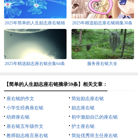
2025年简单的人生励志座右铭锦
2025年精选励志座右铭锦集30条
集68条
2025年精选励志座右铭合集64条
服务座右铭大全
【简单的人生励志座右铭摘录59条】相关文章：
座右铭的作文
简短励志座右铭
小学生经典座右铭
励志座右铭
幼师座右铭
初中激励自己的座右铭
座右铭五年级作文
护士座右铭
教师励志格言座右铭
简短优秀班主任座右铭