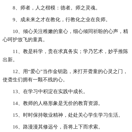
8、师者，人之楷模：德者。师之灵魂。
9、成未来之才在教化，行教化之业在良师。
10、倾心关注稚嫩的童心，细心倾同祈盼的心声，精
心呵护放飞的童真。
11、教是科学，贵在求真务实；学乃艺术，妙乎推陈
出新。
12、用“爱心”当作金钥匙，来打开聋童的心灵之门，
使聋生们拥有一颗不残的心。
13、在学习中积淀在实践中成长。
14、教师的人格形象是无价的教育资源。
15、时时保持敬业精神，处处关心学生学习生活。
16、路漫漫其修远兮，吾将上下而求索。